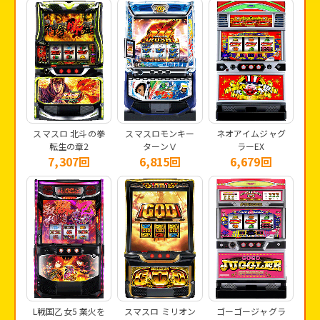
スマスロ 北斗の拳
スマスロモンキー
ネオアイムジャグ
転生の章2
ターンⅤ
ラーEX
7,307回
6,815回
6,679回
L戦国乙女5 業火を
スマスロ ミリオン
ゴーゴージャグラ