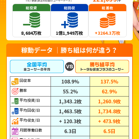
※8/7更新(直近90日間のユーザーデータ)
総投資
総回収
総差枚
8,684万枚
1億1,949万枚
+3264.3万枚
回収率
108.9%
137.5%
勝率
55.2%
62.9%
平均投資/日
1,343.2枚
1,260.9枚
平均回収/日
1,463.5枚
1,734.8枚
平均収支/日
+ 120.3枚
+ 473.9枚
月間稼働日数
6.3日
6.5日