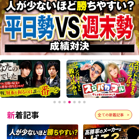
新
着記事
全ての新着記事
>