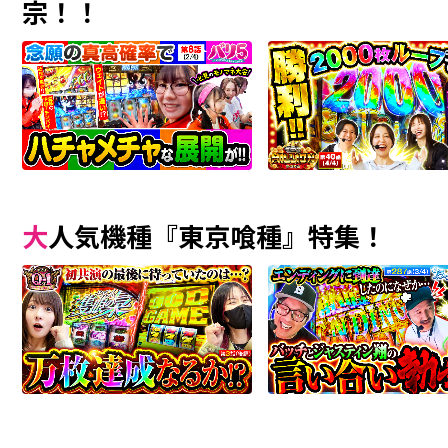
宗！！
大
人気機種『東京喰種』特集！