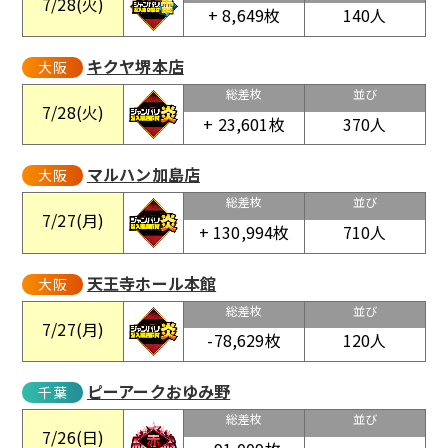
7/28(火)
+ 8,649枚
140人
キクヤ堺本店
大阪
総差枚
並び
7/28(火)
+ 23,601枚
370人
マルハン加島店
大阪
総差枚
並び
7/27(月)
+ 130,994枚
710人
天王寺ホール本館
大阪
総差枚
並び
7/27(月)
-78,629枚
120人
ピーアークおゆみ野
千葉
総差枚
並び
7/26(日)