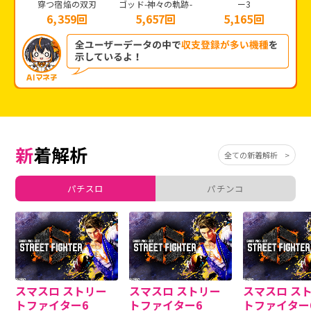
穿つ宿焔の双刃
ゴッド-神々の軌跡-
ー3
6,359回
5,657回
5,165回
新
着解析
全ての新着解析
>
パチスロ
パチンコ
スマスロ ストリー
スマスロ ストリー
スマスロ ス
トファイター6
トファイター6
トファイター