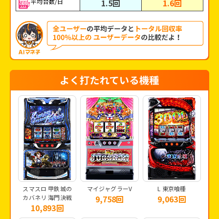
平均台数/日
1.5回
1.6回
スマスロ 甲鉄城の
マイジャグラーV
L 東京喰種
カバネリ 海門決戦
9,758回
9,063回
10,893回