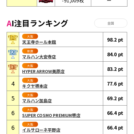
-91,009枚
ー
A
I注目ランキング
大阪
98.2 pt
天王寺ホール本館
奈良
84.0 pt
マルハン大安寺店
大阪
83.2 pt
HYPER ARROW美原店
大阪
4
77.6 pt
キクヤ堺本店
大阪
5
69.2 pt
マルハン加島店
大阪
6
66.4 pt
SUPER COSMO PREMIUM堺店
大阪
6
66.4 pt
イルサローネ平野店