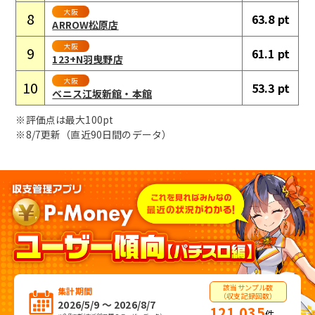
大阪
8
63.8 pt
ARROW松原店
大阪
9
61.1 pt
123+N羽曳野店
大阪
10
53.3 pt
ベニス江坂新館・本館
※評価点は最大100pt
※8/7更新（直近90日間のデータ）
該当サンプル数
集計期間
（収支記録回数）
2026/5/9 〜 2026/8/7
121,035
件